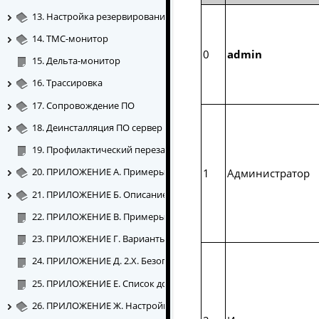
13. Настройка резервирования серверов и каналов связи
14. ТМС-монитор
0
admin
15. Дельта-монитор
16. Трассировка
17. Сопровождение ПО
18. Деинсталляция ПО сервер «ОИК Диспетчер НТ»
19. Профилактический перезапуск серверов «ОИК Диспетчер НТ
20. ПРИЛОЖЕНИЕ А. Примеры настроек сервера динамических 
1
Администратор
21. ПРИЛОЖЕНИЕ Б. Описание языка ЯРД
22. ПРИЛОЖЕНИЕ В. Примеры удаленного подключения к серве
23. ПРИЛОЖЕНИЕ Г. Варианты подключения резервированных 
24. ПРИЛОЖЕНИЕ Д. 2.Х. Безопасность комплекса на канальном
25. ПРИЛОЖЕНИЕ Е. Список документов настройки подключени
26. ПРИЛОЖЕНИЕ Ж. Настройка SQL базы данных телеметрии