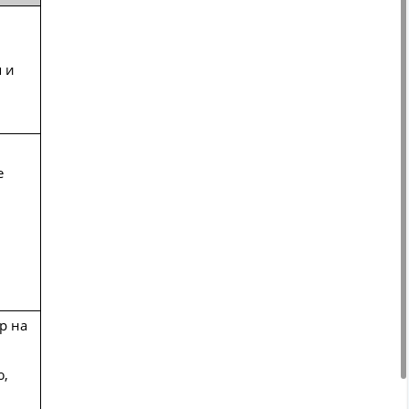
 и
е
р на
ю,