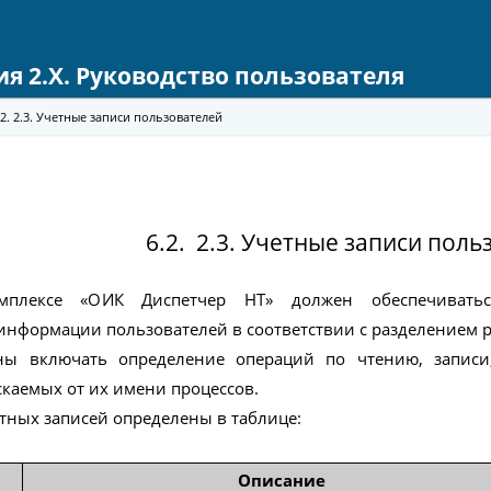
ия 2.Х. Руководство пользователя
.2. 2.3. Учетные записи пользователей
 запуске
6.2. 2.3. Учетные записи пол
плексе «ОИК Диспетчер НТ» должен обеспечиватьс
етчер НТ»
нформации пользователей в соответствии с разделением р
Т»
ны включать определение операций по чтению, запис
скаемых от их имени процессов.
ер»
ётных записей определены в таблице:
ент» и «Помощь»
Описание