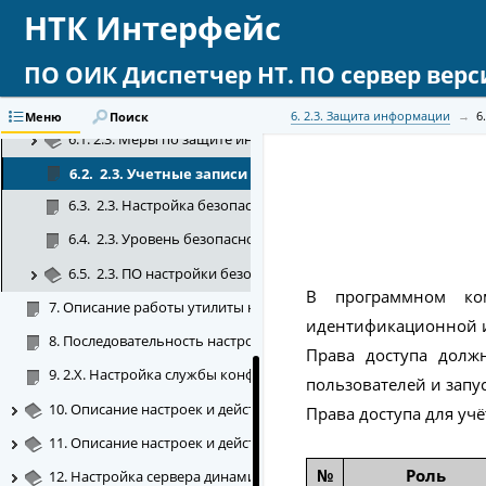
3.  2.X. Структура программного комплекса версии 2.X
НТК Интерфейс
4.  2.Х. Защита информации
ПО ОИК Диспетчер НТ. ПО сервер верс
5.  2.X. Установка ПО сервер «ОИК Диспетчер НТ» версии 2.Х
6.  2.3. Защита информации
6. 2.3. Защита информации
6
Меню
Поиск
6.1. 2.3. Меры по защите информации
6.2.  2.3. Учетные записи пользователей
6.3.  2.3. Настройка безопасности и прав доступа при первом
6.4.  2.3. Уровень безопасности
6.5.  2.3. ПО настройки безопасности
В программном ком
7. Описание работы утилиты настройки серверов ПО «ОИК Дисп
идентификационной и
8. Последовательность настройки ПО сервер «ОИК Диспетчер Н
Права доступа долж
9. 2.Х. Настройка службы конфигурирования серверов
пользователей и запу
10. Описание настроек и действий через пункт меню «Компьют
Права доступа для уч
11. Описание настроек и действий через пункты меню «Компон
№
Роль
12. Настройка сервера динамических данных